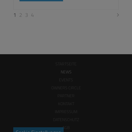
1
2
3
4
STARTSEITE
NEWS
EVENTS
OWNERS CIRCLE
PARTNER
KONTAKT
IMPRESSUM
DATENSCHUTZ
AGB