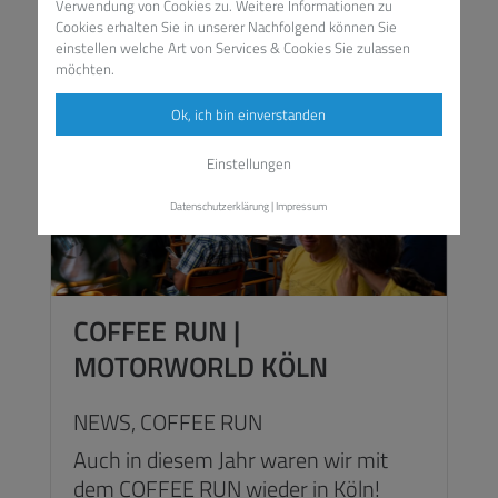
Verwendung von Cookies zu. Weitere Informationen zu
Cookies erhalten Sie in unserer
Nachfolgend können Sie
einstellen welche Art von Services & Cookies Sie zulassen
möchten.
Ok, ich bin einverstanden
Einstellungen
Datenschutzerklärung
|
Impressum
COFFEE RUN |
MOTORWORLD KÖLN
NEWS,
COFFEE RUN
Auch in diesem Jahr waren wir mit
dem COFFEE RUN wieder in Köln!