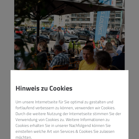
COFFEE RUN |
Hinweis zu Cookies
MOTORWORLD KÖLN
Um unsere Internetseite für Sie optimal zu gestalten und
NEWS,
COFFEE RUN
fortlaufend verbessern zu können, verwenden wir Cookies.
Durch die weitere Nutzung der Internetseite stimmen Sie der
Auch in diesem Jahr waren wir mit
Verwendung von Cookies zu. Weitere Informationen zu
Cookies erhalten Sie in unserer
Nachfolgend können Sie
dem COFFEE RUN wieder in Köln!
einstellen welche Art von Services & Cookies Sie zulassen
Diesmal an der Motorworld Köln /
möchten.